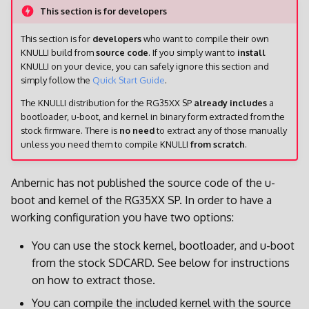
This section is for developers
This section is for
developers
who want to compile their own
KNULLI build from
source code
. If you simply want to
install
KNULLI on your device, you can safely ignore this section and
simply follow the
Quick Start Guide
.
The KNULLI distribution for the RG35XX SP
already includes
a
bootloader, u-boot, and kernel in binary form extracted from the
stock firmware. There is
no need
to extract any of those manually
unless you need them to compile KNULLI
from scratch
.
Anbernic has not published the source code of the u-
boot and kernel of the RG35XX SP. In order to have a
working configuration you have two options:
You can use the stock kernel, bootloader, and u-boot
from the stock SDCARD. See below for instructions
on how to extract those.
You can compile the included kernel with the source