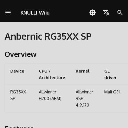
KNULLI Wiki
検
English
索
Anbernic RG35XX SP
Español
NULLIについての質問
クイックスタートガイド
ネットワーク
Pico-8
デュアルSD移行
DockerによるKNULLIビルド
コントリビュート
Overview
Retroid Pocket 5
Orange Pi Zero 2w
RGB30
Brick
ゲームストレージ
テーマ
操作
チート
OD Commander
A133
を
Deutsch
初
Overview
トラブルシューティング
インストール
クイックレジューム
PortMaster
メジャーアップデート
Features
Retroid Pocket Mini
X55
Smart Pro
フォーマット
BGM
カスタムホットキーショ
複数人プレイ
H700
Polski
カット
期
ゲームの追加
Bluetooth
ScummVM
パーティショニング
Installation
2枚目のSDカード
ベゼル装飾
Türkçe
化
Device
CPU /
Kernel
GL
Architecture
Português do Brasil
driver
BIOS
操作
Media Player
PortMasterとexFAT
Video Guide
ネットワーク転送
Bootロゴ
Italiano
RG35XX
Allwinner
Allwinner
Mali G31
スクレイピング
コレクション
Tools
Syncthing
Extracting the kernel and
USBによるアクセス
シェーダー
日本語
SP
H700 (ARM)
BSP
bootloader
4.9.170
基本操作
マルチディスクゲーム
ファームウェア展開
SDカードへのアクセス
Community
ホットキーショートカット
RGB LED