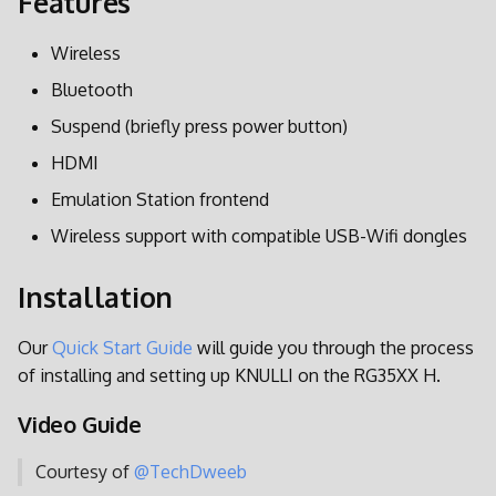
Features
Videos
ゲーム設定
電源管理
Wireless
実績
カスタム
Bluetooth
Suspend (briefly press power button)
ネット対戦
SSH
HDMI
アップデート
Retroarch
Emulation Station frontend
Wireless support with compatible USB-Wifi dongles
PPSSPP
Installation
工場設定
Our
Quick Start Guide
will guide you through the process
パッチとオーバーレイ
of installing and setting up KNULLI on the RG35XX H.
Video Guide
Courtesy of
@TechDweeb