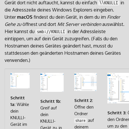
Gerät dort nicht auftaucht, kannst du einfach
in
\\KNULLI
die Adresszeile deines Windows Explorers eingeben.
Unter
macOS
findest du dein Gerät, in dem du im
Finder
Gehe zu
öffnest und dort
Mit Server verbinden
auswählst.
Hier kannst du
in der Adressleiste
smb://KNULLI
eintippen, um auf dein Gerät zuzugreifen. (Falls du den
Hostnamen deines Gerätes geändert hast, musst du
stattdessen den geänderten Hostnamen deines Gerätes
verwenden.)
Schritt
Schritt 2:
Schritt 1b:
1a:
Wähle
Öffne den
Greif auf
dein
Schritt 3:
Ordner
dein
KNULLI-
den Ordne
auf
KNULLI-
share
Gerät im
um zu den
deinem
Gerät zu, in