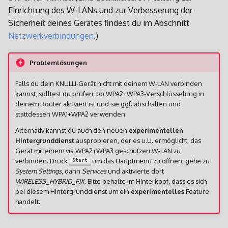
Einrichtung des W-LANs und zur Verbesserung der
Sicherheit deines Gerätes findest du im Abschnitt
Netzwerkverbindungen
.)
Problemlösungen
Falls du dein KNULLI-Gerät nicht mit deinem W-LAN verbinden
kannst, solltest du prüfen, ob WPA2+WPA3-Verschlüsselung in
deinem Router aktiviert ist und sie ggf. abschalten und
stattdessen WPA1+WPA2 verwenden.
Alternativ kannst du auch den neuen
experimentellen
Hintergrunddienst
ausprobieren, der es u.U. ermöglicht, das
Gerät mit einem via WPA2+WPA3 geschützen W-LAN zu
verbinden. Drück
um das Hauptmenü zu öffnen, gehe zu
Start
System Settings
, dann
Services
und aktivierte dort
WIRELESS_HYBRID_FIX
. Bitte behalte im Hinterkopf, dass es sich
bei diesem Hintergrunddienst um ein
experimentelles
Feature
handelt.