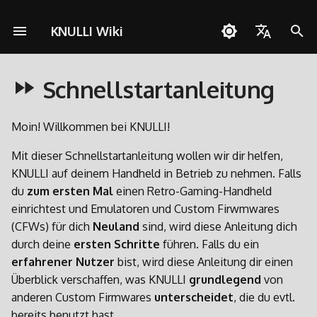
KNULLI Wiki
S
English
u
Schnellstartanleitung
Español
Fragen zu KNULLI
Gerät vorbereiten
Speicherort für Spiele
Netzwerkverbindungen
Pico-8
Zu Dual-SD-Card-Setup
KNULLI mit Docker bauen
Unterstützen
Themes
Controller
Cheats
OD Commander
A133
c
wechseln
Deutsch
h
Moin! Willkommen bei KNULLI!
Problemlösungen
KNULLI installieren
Formatieren
Quick Resume
PortMaster
Hintergrundmusik
Benutzerdefinierte
Multiplayer
H700
Polski
Umfangreiche Updates
Tastenkombinationen
e
Mit dieser Schnellstartanleitung wollen wir dir helfen,
Erste Schritte
Zweite SD-Karte
Bluetooth
ScummVM
Bezel-Dekorationen
Türkçe
KNULLI auf deinem Handheld in Betrieb zu nehmen. Falls
w
Partitionieren
du
zum ersten Mal
einen Retro-Gaming-Handheld
Português do Brasil
Netzwerkübertragung
Controller
Media Player
1. Datenspeicher einrichten
Bootlogo
i
einrichtest und Emulatoren und Custom Firwmwares
PortMaster und exFAT
Italiano
r
(CFWs) für dich
Neuland
sind, wird diese Anleitung dich
Zugriff via USB
Spielesammlungen
Werkzeuge
2. W-LAN einrichten
Shaders
日本語
durch deine
ersten Schritte
führen. Falls du ein
d
Firmware Extraction
erfahrener Nutzer
bist, wird diese Anleitung dir einen
Zugriff auf SD-Karte
Spiele mit mehreren CDs
3. Spiele und BIOSe
i
Überblick verschaffen, was KNULLI
grundlegend
von
hinzufügen
anderen Custom Firmwares
unterscheidet
, die du evtl.
n
RGB LEDs
bereits benutzt hast.