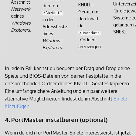
Abschnitt
Unterverze
KNULLI-
dem du
Netzwerk
für die jewe
Gerät, um
\\KNULLI
deines
Systeme z
den Inhalt
in der
Windows
gelangen (z
des
Adressleiste
Explorers
.
SNES).
dines
/userdata
-Ordners
Windows
anzuzeigen.
Explorers
.
In jedem Fall kannst du bequem per Drag-and-Drop deine
Spiele und BIOS-Dateien von deiner Festplatte in die
entsprechenden Ordner deines KNULLI-Gerätes kopieren.
Eine umfangreichere Anleitung und ein paar weitere
alternative Möglichkeiten findest du im Abschnitt
Spiele
hinzufügen
.
4. PortMaster installieren (optional)
Wenn du dich für PortMaster-Spiele interessierst, ist jetzt