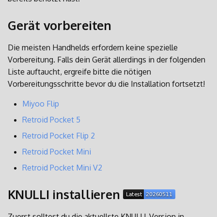
4. PortMaster installieren
i
(optional)
Bildschirmeinstellungen
Gerät vorbereiten
t
5. Medien und Metadaten
Energieeinstellungen
i
Die meisten Handhelds erfordern keine spezielle
scrapen (optional)
Vorbereitung. Falls dein Gerät allerdings in der folgenden
a
BatteryPlus
Liste auftaucht, ergreife bitte die nötigen
6. Retro Achievements
l
Vorbereitungsschritte bevor du die Installation fortsetzt!
einrichten (optional)
Personalisieren
i
Miyoo Flip
Spielen!!
SSH
s
Retroid Pocket 5
i
Syncthing
Retroid Pocket Flip 2
e
Retroid Pocket Mini
Retroarch
r
Retroid Pocket Mini V2
PPSSPP
t
KNULLI installieren
Werkseinstellungen
Zuerst solltest du die aktuellste KNULLI-Version in