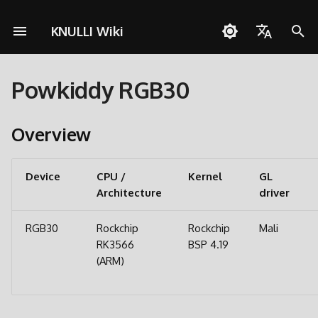
KNULLI Wiki
I
English
n
Powkiddy RGB30
Español
Risoluzione dei problemi
Guia Rapida
Rete
Archiviazione dei Giochi
i
Deutsch
z
Overview
Installazione
Controlli
Formattare
Polski
i
Aggiungere Giochi
Collezioni
Seconda Scheda SD
Türkçe
a
Device
CPU /
Kernel
GL
Architecture
Português do Brasil
driver
Scorciatoie
Decorazioni
Trasferimento via Rete
l
Italiano
i
RGB30
Rockchip
Rockchip
Mali
Achievements
Temi
Accesso alla Scheda SD
日本語
RK3566
BSP 4.19
z
(ARM)
Aggiornare
z
a